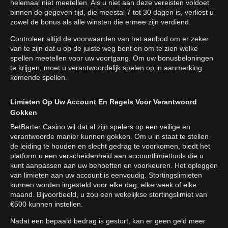
helemaal niet meetellen. Als u niet aan deze vereisten voldoet
binnen de gegeven tijd, die meestal 7 tot 30 dagen is, verliest u
zowel de bonus als alle winsten die ermee zijn verdiend.
Controleer altijd de voorwaarden van het aanbod om er zeker
van te zijn dat u op de juiste weg bent en om te zien welke
spellen meetellen voor uw voortgang. Om uw bonusbeloningen
te krijgen, moet u verantwoordelijk spelen op in aanmerking
komende spellen.
Limieten Op Uw Account En Regels Voor Verantwoord
Gokken
BetBarter Casino wil dat al zijn spelers op een veilige en
verantwoorde manier kunnen gokken. Om u in staat te stellen
de leiding te houden en slecht gedrag te voorkomen, biedt het
platform u een verscheidenheid aan accountlimiettools die u
kunt aanpassen aan uw behoeften en voorkeuren. Het opleggen
van limieten aan uw account is eenvoudig. Stortingslimieten
kunnen worden ingesteld voor elke dag, elke week of elke
maand. Bijvoorbeeld, u zou een wekelijkse stortingslimiet van
€500 kunnen instellen.
Nadat een bepaald bedrag is gestort, kan er geen geld meer