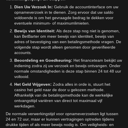
Dien Uw Verzoek In:
Gebruik de accountinterface om uw
opnameverzoek in te dienen. Zorg ervoor dat uw saldo
voldoende is om het gevraagde bedrag te dekken voor
eventuele minimum- of maximumlimieten.
Bewijs van Identiteit:
Als deze stap nog niet is genomen,
kan BetBarter om meer bewijs van identiteit, bewijs van
adres of bevestiging van een betalingsmethode vragen. De
volgende stap wordt alleen genomen door geverifieerde
accounts.
Beoordeling en Goedkeuring:
Het financeteam bekijkt uw
indiening zodra zij uw verzoek en bewijs ontvangen. Onder
normale omstandigheden is deze stap binnen 24 tot 48 uur
voltooid.
Het Geld Vrijgeven:
Zodra alles in orde is, stuurt het
casino het geld naar de door u gekozen methode.
Afhankelijk van de betalingsmethode kan de werkelijke
ontvangsttijd variëren van direct tot maximaal vijf
werkdagen.
De normale verwerkingstijd voor opnameverzoeken ligt tussen
24 en 72 uur, maar er kunnen vertragingen optreden tijdens
drukke tijden of als meer bewijs nodig is. Om veiligheids- en