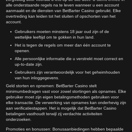
alle onderstaande regels na te leven wanneer u een account
aanmaakt en de diensten van BetBarter Casino gebruikt. Elke
overtreding kan leiden tot het sluiten of opschorten van het
account.
Gebruikers moeten minstens 18 jaar oud zijn of de
wettelijke leeftijd om te gokken in hun land.
Het is tegen de regels om meer dan één account te
openen.
Alle persoonlijke informatie die u verstrekt moet correct en
up-to-date zijn.
Gebruikers zijn verantwoordelijk voor het geheimhouden
van hun inloggegevens.
Geld storten en opnemen: BetBarter Casino stelt
minimumbedragen vast voor zowel stortingen als opnames. Elke
gebruiker moet zijn eigen betalingsmethoden gebruiken voor
elke transactie. De verwerking van opnames kan onderhevig zijn
aan verificatiestappen. Het is mogelijk dat BetBarter Casino
betalingen vasthoudt terwijl zij verdachte activiteiten
onderzoeken.
Promoties en bonussen: Bonusaanbiedingen hebben bepaalde