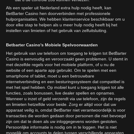
Als een speler uit Nederland extra hulp nodig heeft, kan
BetBarter Casino hen doorverbinden met professionele
hulporganisaties. We hebben klantenservice beschikbaar om u
door elke stap te helpen als u meer hulp nodig heeft bij het
instellen van limieten of het gebruik van zelfuitsluiting.
Betbarter Casino's Mobiele Spelvoorwaarden
Het gebruik van uw telefoon om toegang te krijgen tot BetBarter
Casino is eenvoudig en veroorzaakt geen problemen. U stemt in
met dezelfde regels voor het mobiele platform, of u nu de
website of een aparte app gebruikt. Om te spelen met een
smartphone of tablet, moet u een betrouwbare
internetverbinding en een besturingssysteem dat compatibel is
met het spel hebben. Op mobiel kunt u toegang krijgen tot alle
functies, zoals bonussen, live dealer spellen en opnames.
Wanneer u inzet of geld verzendt via uw telefoon, zijn de regels
en limieten hetzelfde voor beide. Zorg er altijd voor dat uw
apparaat veilig is, omdat BetBarter niet verantwoordelijk is voor
transacties die worden gedaan door personen die niet bevoegd
zijn om dat te doen als uw inloggegevens worden gestolen.
Persoonlijke informatie is nodig om in te loggen. Het is niet
mogelijk om accounts te delen tussen verschillende apparaten