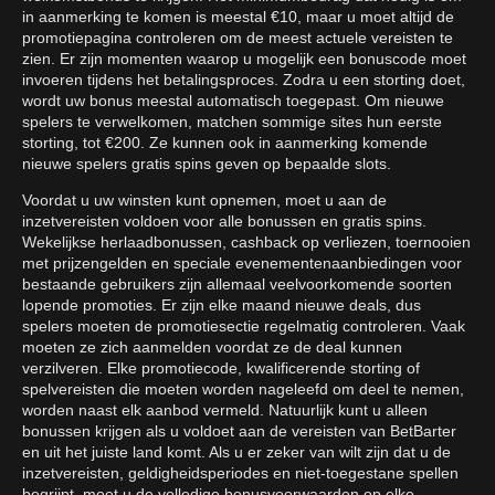
in aanmerking te komen is meestal €10, maar u moet altijd de
promotiepagina controleren om de meest actuele vereisten te
zien. Er zijn momenten waarop u mogelijk een bonuscode moet
invoeren tijdens het betalingsproces. Zodra u een storting doet,
wordt uw bonus meestal automatisch toegepast. Om nieuwe
spelers te verwelkomen, matchen sommige sites hun eerste
storting, tot €200. Ze kunnen ook in aanmerking komende
nieuwe spelers gratis spins geven op bepaalde slots.
Voordat u uw winsten kunt opnemen, moet u aan de
inzetvereisten voldoen voor alle bonussen en gratis spins.
Wekelijkse herlaadbonussen, cashback op verliezen, toernooien
met prijzengelden en speciale evenementenaanbiedingen voor
bestaande gebruikers zijn allemaal veelvoorkomende soorten
lopende promoties. Er zijn elke maand nieuwe deals, dus
spelers moeten de promotiesectie regelmatig controleren. Vaak
moeten ze zich aanmelden voordat ze de deal kunnen
verzilveren. Elke promotiecode, kwalificerende storting of
spelvereisten die moeten worden nageleefd om deel te nemen,
worden naast elk aanbod vermeld. Natuurlijk kunt u alleen
bonussen krijgen als u voldoet aan de vereisten van BetBarter
en uit het juiste land komt. Als u er zeker van wilt zijn dat u de
inzetvereisten, geldigheidsperiodes en niet-toegestane spellen
begrijpt, moet u de volledige bonusvoorwaarden op elke