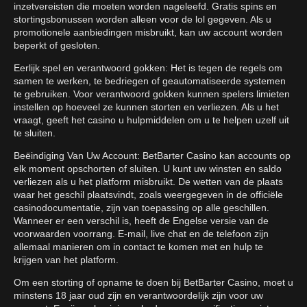
inzetvereisten die moeten worden nageleefd. Gratis spins en
stortingsbonussen worden alleen voor de lol gegeven. Als u
promotionele aanbiedingen misbruikt, kan uw account worden
beperkt of gesloten.
Eerlijk spel en verantwoord gokken: Het is tegen de regels om
samen te werken, te bedriegen of geautomatiseerde systemen
te gebruiken. Voor verantwoord gokken kunnen spelers limieten
instellen op hoeveel ze kunnen storten en verliezen. Als u het
vraagt, geeft het casino u hulpmiddelen om u te helpen uzelf uit
te sluiten.
Beëindiging Van Uw Account: BetBarter Casino kan accounts op
elk moment opschorten of sluiten. U kunt uw winsten en saldo
verliezen als u het platform misbruikt. De wetten van de plaats
waar het geschil plaatsvindt, zoals weergegeven in de officiële
casinodocumentatie, zijn van toepassing op alle geschillen.
Wanneer er een verschil is, heeft de Engelse versie van de
voorwaarden voorrang. E-mail, live chat en de telefoon zijn
allemaal manieren om in contact te komen met en hulp te
krijgen van het platform.
Om een storting of opname te doen bij BetBarter Casino, moet u
minstens 18 jaar oud zijn en verantwoordelijk zijn voor uw