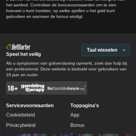
het aanbod. Controleer de bonusvoorwaarden om te zien
hoeveel u kunt inzetten, op welke spellen u het geld kunt
gebruiken en wanneer de bonus eindigt.
Taal wisselen
Speel het veilig
Als u symptomen van gokverslaving opmerkt, zoek dan hulp bij
een professional. Deze website is bedoeld voor gebruikers van
18 jaar en ouder.
Servicevoorwaarden
Toppagina's
Cookiebeleid
App
Privacybeleid
Bonus
Algemene voorwaarden
Promotiecode