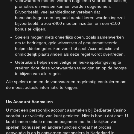
Voorwaarden moeten worden nageleefd voordat bonussen,
promoties en winsten kunnen worden opgenomen.
Bijvoorbeeld, veel aanbiedingen vereisen dat
bonusbedragen een bepaald aantal keren worden ingezet.
Bijvoorbeeld, u zou €400 moeten inzetten om een €100
bonus te krijgen.
Spelers mogen niets oneerlijks doen, zoals samenwerken
om te bedriegen, geld witwassen of geautomatiseerde
hulpmiddelen gebruiken voor het spel. Accountactie zal
onmiddellijk plaatsvinden als deze regel wordt overtreden.
Gebruikers helpen een veilige en leuke spelomgeving te
creëren door deze voorwaarden te volgen en op de hoogte
te blijven van alle regels.
Alle spelers moeten de voorwaarden regelmatig controleren om
de meest actuele informatie te krijgen.
Uw Account Aanmaken
U moet een persoonlijk account aanmaken bij BetBarter Casino
voordat u er volledig van kunt genieten. Hier is hoe u dat doet. U
kunt binnen enkele minuten beginnen met het bekijken van
spellen, bonussen en andere functies omdat het proces
eenvoudig is en is ontworpen met spelers in Nederland in