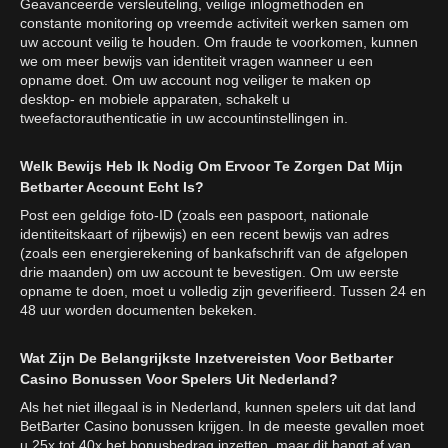
Geavanceerde versleuteling, veilige inlogmethoden en
constante monitoring op vreemde activiteit werken samen om
uw account veilig te houden. Om fraude te voorkomen, kunnen
we om meer bewijs van identiteit vragen wanneer u een
opname doet. Om uw account nog veiliger te maken op
desktop- en mobiele apparaten, schakelt u
tweefactorauthenticatie in uw accountinstellingen in.
Welk Bewijs Heb Ik Nodig Om Ervoor Te Zorgen Dat Mijn
Betbarter Account Echt Is?
Post een geldige foto-ID (zoals een paspoort, nationale
identiteitskaart of rijbewijs) en een recent bewijs van adres
(zoals een energierekening of bankafschrift van de afgelopen
drie maanden) om uw account te bevestigen. Om uw eerste
opname te doen, moet u volledig zijn geverifieerd. Tussen 24 en
48 uur worden documenten bekeken.
Wat Zijn De Belangrijkste Inzetvereisten Voor Betbarter
Casino Bonussen Voor Spelers Uit Nederland?
Als het niet illegaal is in Nederland, kunnen spelers uit dat land
BetBarter Casino bonussen krijgen. In de meeste gevallen moet
u 25x tot 40x het bonusbedrag inzetten, maar dit hangt af van