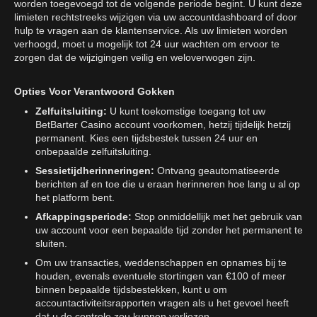
worden toegevoegd tot de volgende periode begint. U kunt deze
limieten rechtstreeks wijzigen via uw accountdashboard of door
hulp te vragen aan de klantenservice. Als uw limieten worden
verhoogd, moet u mogelijk tot 24 uur wachten om ervoor te
zorgen dat de wijzigingen veilig en weloverwogen zijn.
Opties Voor Verantwoord Gokken
Zelfuitsluiting:
U kunt toekomstige toegang tot uw
BetBarter Casino account voorkomen, hetzij tijdelijk hetzij
permanent. Kies een tijdsbestek tussen 24 uur en
onbepaalde zelfuitsluiting.
Sessietijdherinneringen:
Ontvang geautomatiseerde
berichten af en toe die u eraan herinneren hoe lang u al op
het platform bent.
Afkappingsperiode:
Stop onmiddellijk met het gebruik van
uw account voor een bepaalde tijd zonder het permanent te
sluiten.
Om uw transacties, weddenschappen en opnames bij te
houden, evenals eventuele stortingen van €100 of meer
binnen bepaalde tijdsbestekken, kunt u om
accountactiviteitsrapporten vragen als u het gevoel heeft
dat u de controle zou kunnen verliezen.