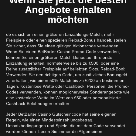
Wenn Sie jetzt die besten
Angebote erhalten
möchten
ob es sich um einen größeren Einzahlungs-Match, mehr
Freispiele oder einen speziellen Reload-Bonus handelt, stellen
Sie sicher, dass Sie einen gültigen Aktionscode verwenden.
Wenn Sie einen BetBarter Casino Promo-Code verwenden,
können Sie einen größeren Match-Bonus auf Ihre erste
Einzahlung erhalten, normalerweise bis zu €500, oder eine
Reihe zusätzlicher Freispiele auf beliebten Slots. Reload-Boni:
Verwenden Sie den richtigen Code, um zusätzliches Bonusgeld
zu erhalten, wie einen 50%-Match bis zu €200 an bestimmten
Tagen. Kostenlose Wette oder Cashback: Personen, die Promo-
Codes verwenden, können möglicherweise Sonderangebote wie
eine kostenlose Wette im Wert von €50 oder personalisierte
Cashback-Belohnungen erhalten.
Jeder BetBarter Casino Gutscheincode hat seine eigenen
Regeln, wie einen Mindesteinzahlungsbetrag,
Umsatzbedingungen und Spiele, die mit dem Code verwendet
werden können. Lesen Sie immer die Allgemeinen