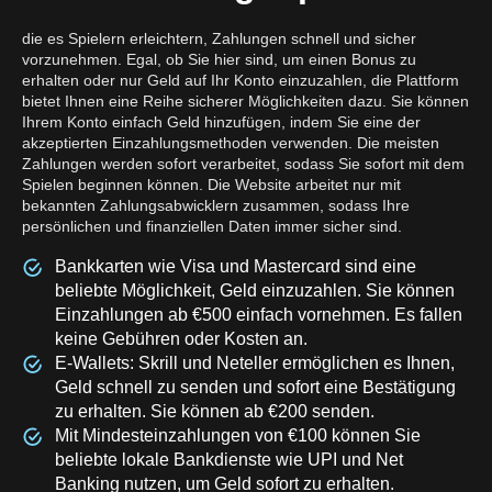
die es Spielern erleichtern, Zahlungen schnell und sicher
vorzunehmen. Egal, ob Sie hier sind, um einen Bonus zu
erhalten oder nur Geld auf Ihr Konto einzuzahlen, die Plattform
bietet Ihnen eine Reihe sicherer Möglichkeiten dazu. Sie können
Ihrem Konto einfach Geld hinzufügen, indem Sie eine der
akzeptierten Einzahlungsmethoden verwenden. Die meisten
Zahlungen werden sofort verarbeitet, sodass Sie sofort mit dem
Spielen beginnen können. Die Website arbeitet nur mit
bekannten Zahlungsabwicklern zusammen, sodass Ihre
persönlichen und finanziellen Daten immer sicher sind.
Bankkarten wie Visa und Mastercard sind eine
beliebte Möglichkeit, Geld einzuzahlen. Sie können
Einzahlungen ab €500 einfach vornehmen. Es fallen
keine Gebühren oder Kosten an.
E-Wallets: Skrill und Neteller ermöglichen es Ihnen,
Geld schnell zu senden und sofort eine Bestätigung
zu erhalten. Sie können ab €200 senden.
Mit Mindesteinzahlungen von €100 können Sie
beliebte lokale Bankdienste wie UPI und Net
Banking nutzen, um Geld sofort zu erhalten.