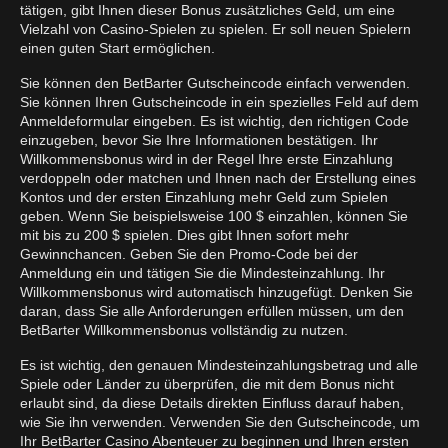
tätigen, gibt Ihnen dieser Bonus zusätzliches Geld, um eine
Vielzahl von Casino-Spielen zu spielen. Er soll neuen Spielern
einen guten Start ermöglichen.
Sie können den BetBarter Gutscheincode einfach verwenden.
Sie können Ihren Gutscheincode in ein spezielles Feld auf dem
Anmeldeformular eingeben. Es ist wichtig, den richtigen Code
einzugeben, bevor Sie Ihre Informationen bestätigen. Ihr
Willkommensbonus wird in der Regel Ihre erste Einzahlung
verdoppeln oder matchen und Ihnen nach der Erstellung eines
Kontos und der ersten Einzahlung mehr Geld zum Spielen
geben. Wenn Sie beispielsweise 100 $ einzahlen, können Sie
mit bis zu 200 $ spielen. Dies gibt Ihnen sofort mehr
Gewinnchancen. Geben Sie den Promo-Code bei der
Anmeldung ein und tätigen Sie die Mindesteinzahlung. Ihr
Willkommensbonus wird automatisch hinzugefügt. Denken Sie
daran, dass Sie alle Anforderungen erfüllen müssen, um den
BetBarter Willkommensbonus vollständig zu nutzen.
Es ist wichtig, den genauen Mindesteinzahlungsbetrag und alle
Spiele oder Länder zu überprüfen, die mit dem Bonus nicht
erlaubt sind, da diese Details direkten Einfluss darauf haben,
wie Sie ihn verwenden. Verwenden Sie den Gutscheincode, um
Ihr BetBarter Casino Abenteuer zu beginnen und Ihren ersten