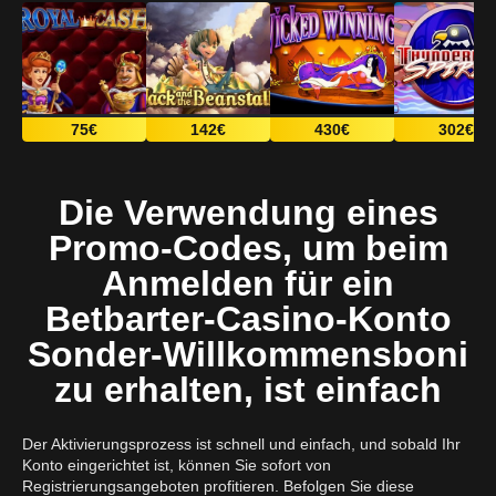
75€
142€
430€
302€
Die Verwendung eines
Promo-Codes, um beim
Anmelden für ein
Betbarter-Casino-Konto
Sonder-Willkommensboni
zu erhalten, ist einfach
Der Aktivierungsprozess ist schnell und einfach, und sobald Ihr
Konto eingerichtet ist, können Sie sofort von
Registrierungsangeboten profitieren. Befolgen Sie diese