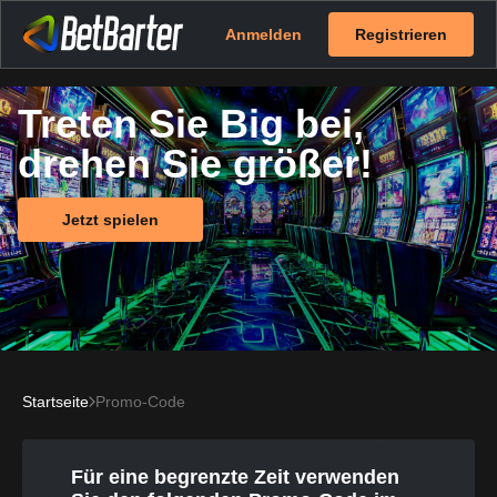
Anmelden
Registrieren
Treten Sie Big bei,
drehen Sie größer!
Jetzt spielen
Startseite
Promo-Code
Für eine begrenzte Zeit verwenden