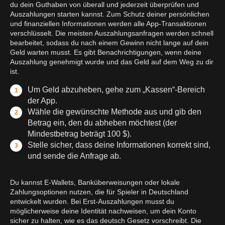
du dein Guthaben von überall und jederzeit überprüfen und
Auszahlungen starten kannst. Zum Schutz deiner persönlichen
und finanziellen Informationen werden alle App-Transaktionen
verschlüsselt. Die meisten Auszahlungsanfragen werden schnell
bearbeitet, sodass du nach einem Gewinn nicht lange auf dein
Geld warten musst. Es gibt Benachrichtigungen, wenn deine
Auszahlung genehmigt wurde und das Geld auf dem Weg zu dir
ist.
Um Geld abzuheben, gehe zum „Kassen“-Bereich
der App.
Wähle die gewünschte Methode aus und gib den
Betrag ein, den du abheben möchtest (der
Mindestbetrag beträgt 100 $).
Stelle sicher, dass deine Informationen korrekt sind,
und sende die Anfrage ab.
Du kannst E-Wallets, Banküberweisungen oder lokale
Zahlungsoptionen nutzen, die für Spieler in Deutschland
entwickelt wurden. Bei Erst-Auszahlungen musst du
möglicherweise deine Identität nachweisen, um dein Konto
sicher zu halten, wie es das deutsch Gesetz vorschreibt. Die