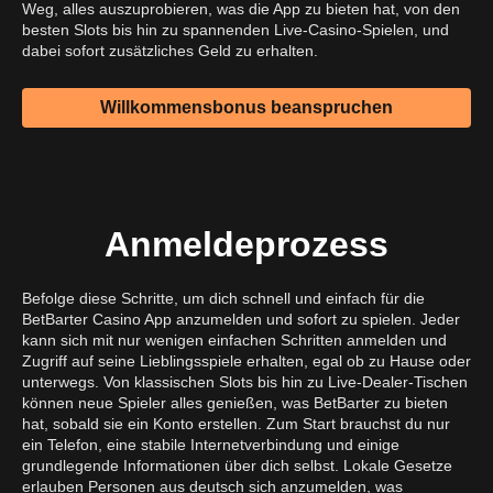
Weg, alles auszuprobieren, was die App zu bieten hat, von den
besten Slots bis hin zu spannenden Live-Casino-Spielen, und
dabei sofort zusätzliches Geld zu erhalten.
Willkommensbonus beanspruchen
Anmeldeprozess
Befolge diese Schritte, um dich schnell und einfach für die
BetBarter Casino App anzumelden und sofort zu spielen. Jeder
kann sich mit nur wenigen einfachen Schritten anmelden und
Zugriff auf seine Lieblingsspiele erhalten, egal ob zu Hause oder
unterwegs. Von klassischen Slots bis hin zu Live-Dealer-Tischen
können neue Spieler alles genießen, was BetBarter zu bieten
hat, sobald sie ein Konto erstellen. Zum Start brauchst du nur
ein Telefon, eine stabile Internetverbindung und einige
grundlegende Informationen über dich selbst. Lokale Gesetze
erlauben Personen aus deutsch sich anzumelden, was