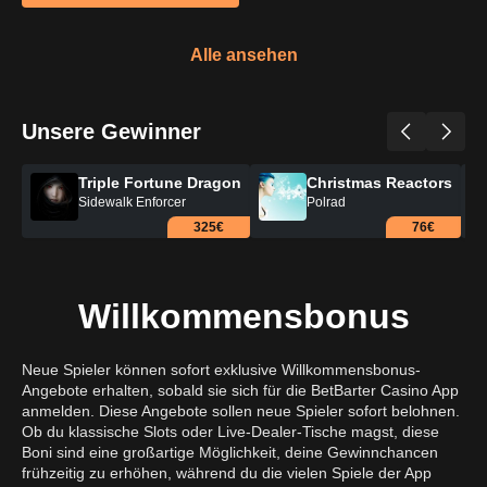
Alle ansehen
Unsere Gewinner
Triple Fortune Dragon
Christmas Reactors
Sidewalk Enforcer
Polrad
325€
76€
Willkommensbonus
Neue Spieler können sofort exklusive Willkommensbonus-
Angebote erhalten, sobald sie sich für die BetBarter Casino App
anmelden. Diese Angebote sollen neue Spieler sofort belohnen.
Ob du klassische Slots oder Live-Dealer-Tische magst, diese
Boni sind eine großartige Möglichkeit, deine Gewinnchancen
frühzeitig zu erhöhen, während du die vielen Spiele der App