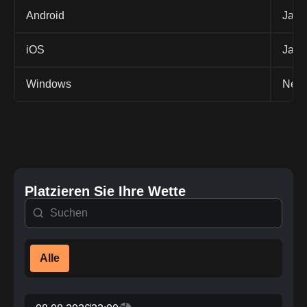
Android
Ja
iOS
Ja
Windows
Nein
Platzieren Sie Ihre Wette
Alle