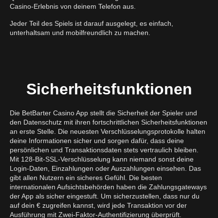
Casino-Erlebnis von deinem Telefon aus.
Jeder Teil des Spiels ist darauf ausgelegt, es einfach,
unterhaltsam und mobilfreundlich zu machen.
Sicherheitsfunktionen
Die BetBarter Casino App stellt die Sicherheit der Spieler und
den Datenschutz mit ihren fortschrittlichen Sicherheitsfunktionen
an erste Stelle. Die neuesten Verschlüsselungsprotokolle halten
deine Informationen sicher und sorgen dafür, dass deine
persönlichen und Transaktionsdaten stets vertraulich bleiben.
Mit 128-Bit-SSL-Verschlüsselung kann niemand sonst deine
Login-Daten, Einzahlungen oder Auszahlungen einsehen. Das
gibt allen Nutzern ein sicheres Gefühl. Die besten
internationalen Aufsichtsbehörden haben die Zahlungsgateways
der App als sicher eingestuft. Um sicherzustellen, dass nur du
auf dein € zugreifen kannst, wird jede Transaktion vor der
Ausführung mit Zwei-Faktor-Authentifizierung überprüft.