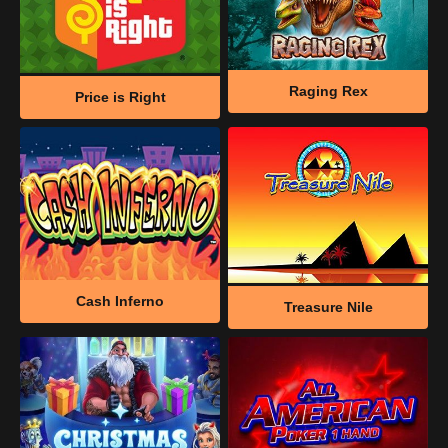
Raging Rex
Price is Right
Cash Inferno
Treasure Nile