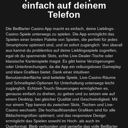
einfach auf deinem
Telefon
Die BetBarter Casino App macht es einfach, deine Lieblings-
Casino-Spiele unterwegs zu spielen. Die App ermöglicht das
Spielen einer breiten Palette von Spielen, die perfekt für jedes
Smartphone optimiert sind, und ist sofort zugänglich. Von überall
aus kannst du problemlos auf deine Lieblingsspiele zugreifen,
egal ob du spannende Slots, echte Live-Dealer-Tische oder
klassische Kartenspiele magst. Es gibt keine Verzögerungen
oder Unterbrechungen, da die App ein reibungsloses Gameplay
und klare Grafiken bietet. Dank einer intuitiven
Benutzeroberfläche sind beliebte Spiele, Live-Casino-Räume
und Schnellspiel-Optionen für Unterhaltung unterwegs leicht
zugänglich. Echtzeit-Touch-Steuerungen ermöglichen es,
genauso einfach zu drehen, zu geben und zu setzen wie auf
einem Desktop, bei gleicher Qualität und Geschwindigkeit. Mit
nur einem Tipp kannst du zwischen Slots, Tischen und Live-
Casino wechseln. Die hochauflösenden Grafiken sind für alle
Bildschirmgrößen optimiert, und das responsive Design
ermöglicht das Spielen sowohl im Hoch- als auch im
Querformat. Bleib verbunden und genieße das volle BetBarter