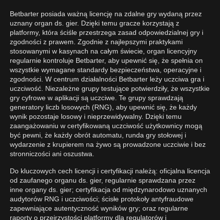
Betbarter posiada ważną licencję na zdalne gry wydaną przez
uznany organ ds. gier. Dzięki temu gracze korzystają z
platformy, która ściśle przestrzega zasad odpowiedzialnej gry i
zgodności z prawem. Zgodnie z najlepszymi praktykami
stosowanymi w kasynach na całym świecie, organ licencyjny
regularnie kontroluje Betbarter, aby upewnić się, że spełnia on
wszystkie wymagane standardy bezpieczeństwa, operacyjne i
zgodności. W centrum działalności Betbarter leży uczciwa gra i
uczciwość. Niezależne grupy testujące potwierdziły, że wszystkie
gry cyfrowe w aplikacji są uczciwe. Te grupy sprawdzają
generatory liczb losowych (RNG), aby upewnić się, że każdy
wynik pozostaje losowy i nieprzewidywalny. Dzięki temu
zaangażowaniu w certyfikowaną uczciwość użytkownicy mogą
być pewni, że każdy obrót automatu, runda gry stołowej i
wydarzenie z krupierem na żywo są prowadzone uczciwie i bez
stronniczości ani oszustwa.
Do kluczowych cech licencji i certyfikacji należą: oficjalna licencja
od zaufanego organu ds. gier, regularnie sprawdzana przez
inne organy ds. gier; certyfikacja od międzynarodowo uznanych
audytorów RNG i uczciwości; ścisłe protokoły antyfraudowe
zapewniające autentyczność wyników gry; oraz regularne
raporty o przejrzystości platformy dla regulatorów i