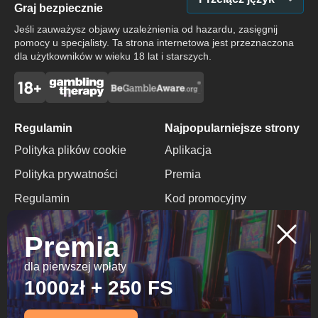
Graj bezpiecznie
Jeśli zauważysz objawy uzależnienia od hazardu, zasięgnij
pomocy u specjalisty. Ta strona internetowa jest przeznaczona
dla użytkowników w wieku 18 lat i starszych.
Regulamin
Najpopularniejsze strony
Polityka plików cookie
Aplikacja
Polityka prywatności
Premia
Regulamin
Kod promocyjny
Odpowiedzialna gra
Brak bonusu
Premia
depozytowego
dla pierwszej wpłaty
Kontakty
1000zł + 250 FS
+599 9 2617447
info@betbartercasino.com