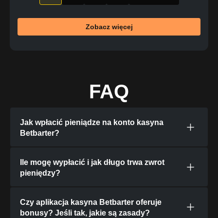
Zobacz więcej
FAQ
Jak wpłacić pieniądze na konto kasyna
Betbarter?
Ile mogę wypłacić i jak długo trwa zwrot
pieniędzy?
Czy aplikacja kasyna Betbarter oferuje
bonusy? Jeśli tak, jakie są zasady?