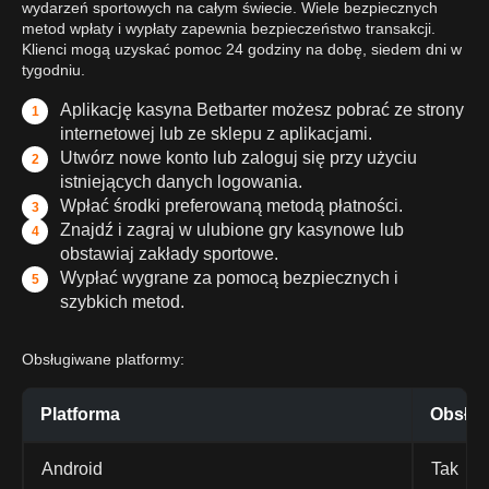
wydarzeń sportowych na całym świecie. Wiele bezpiecznych
metod wpłaty i wypłaty zapewnia bezpieczeństwo transakcji.
Klienci mogą uzyskać pomoc 24 godziny na dobę, siedem dni w
tygodniu.
Aplikację kasyna Betbarter możesz pobrać ze strony
internetowej lub ze sklepu z aplikacjami.
Utwórz nowe konto lub zaloguj się przy użyciu
istniejących danych logowania.
Wpłać środki preferowaną metodą płatności.
Znajdź i zagraj w ulubione gry kasynowe lub
obstawiaj zakłady sportowe.
Wypłać wygrane za pomocą bezpiecznych i
szybkich metod.
Obsługiwane platformy:
Platforma
Obsług
Android
Tak