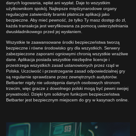
danych logowania, wpłat ani wypłat. Daje to wszystkim
użytkownikom spokój. Najlepsze międzynarodowe organy
regulacyjne zatwierdziły bramki płatnicze aplikacji jako
bezpieczne. Aby mieć pewność, że tylko Ty masz dostęp do zł,
każda transakcja jest weryfikowana za pomocą uwierzytelniania
dwuskładnikowego przed jej wysłaniem.
Wszystkie te zaawansowane środki bezpieczeństwa tworzą
bezpieczne i równe środowisko gry dla wszystkich. Serwery
zabezpieczone zaporami ogniowymi chronią wszystkie wrażliwe
dane. Aplikacja posiada wszystkie niezbędne licencje i
przestrzega wszystkich zasad ustanowionych przez rząd w
Polska. Uczciwość i przestrzeganie zasad odpowiedzialnej gry
są regularnie sprawdzane przez zewnętrznych audytorów.
Betbarter nigdy nie udostępnia danych osobowych stronom
trzecim, więc gracze z dowolnego polski mogą być pewni swojej
prywatności. Dzięki tym solidnym funkcjom bezpieczeństwa
Betbarter jest bezpiecznym miejscem do gry w kasynach online.