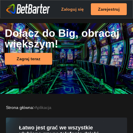
Zaloguj się
Zarejestruj
Dołącz do Big, obracaj
większym!
Zagraj teraz
Strona główna
Aplikacja
Łatwo jest grać we wszystkie