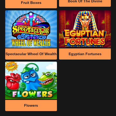
Book Of The Divine
Fruit Boxes
Spectacular Wheel Of Wealth
Egyptian Fortunes
Flowers