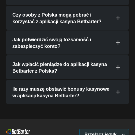
Czy osoby z Polska mogą pobrać i
korzystać z aplikacji kasyna Betbarter?
Jak potwierdzić swoją tożsamość i
zabezpieczyć konto?
Jak wpłacić pieniądze do aplikacji kasyna
Betbarter z Polska?
Ile razy muszę obstawić bonusy kasynowe
w aplikacji kasyna Betbarter?
Przełącz język