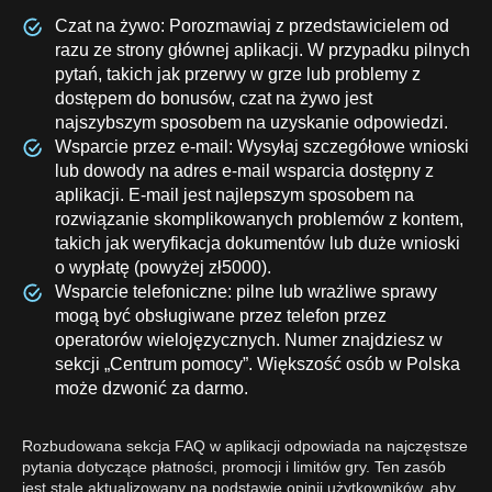
Czat na żywo: Porozmawiaj z przedstawicielem od
razu ze strony głównej aplikacji. W przypadku pilnych
pytań, takich jak przerwy w grze lub problemy z
dostępem do bonusów, czat na żywo jest
najszybszym sposobem na uzyskanie odpowiedzi.
Wsparcie przez e-mail: Wysyłaj szczegółowe wnioski
lub dowody na adres e-mail wsparcia dostępny z
aplikacji. E-mail jest najlepszym sposobem na
rozwiązanie skomplikowanych problemów z kontem,
takich jak weryfikacja dokumentów lub duże wnioski
o wypłatę (powyżej zł5000).
Wsparcie telefoniczne: pilne lub wrażliwe sprawy
mogą być obsługiwane przez telefon przez
operatorów wielojęzycznych. Numer znajdziesz w
sekcji „Centrum pomocy”. Większość osób w Polska
może dzwonić za darmo.
Rozbudowana sekcja FAQ w aplikacji odpowiada na najczęstsze
pytania dotyczące płatności, promocji i limitów gry. Ten zasób
jest stale aktualizowany na podstawie opinii użytkowników, aby