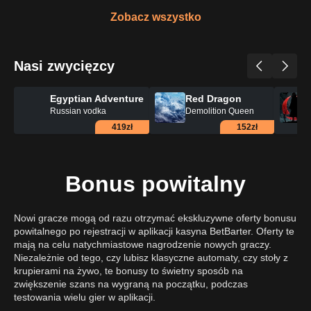
Zobacz wszystko
Nasi zwycięzcy
Egyptian Adventure
Red Dragon
Russian vodka
Demolition Queen
419zł
152zł
Bonus powitalny
Nowi gracze mogą od razu otrzymać ekskluzywne oferty bonusu
powitalnego po rejestracji w aplikacji kasyna BetBarter. Oferty te
mają na celu natychmiastowe nagrodzenie nowych graczy.
Niezależnie od tego, czy lubisz klasyczne automaty, czy stoły z
krupierami na żywo, te bonusy to świetny sposób na
zwiększenie szans na wygraną na początku, podczas
testowania wielu gier w aplikacji.