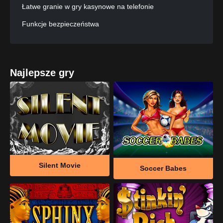
Łatwe granie w gry kasynowe na telefonie
Funkcje bezpieczeństwa
Licencja i certyfikat uczciwej gry dla Betbarter
Całodobowa obsługa klienta i kanały pomocy
Najlepsze gry
Wprowadzenie do aplikacji kasyna Betbarter
Silent Movie
Soccer Babes