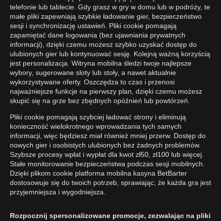
telefonie lub tablecie. Gdy grasz w gry w domu lub w podróży, te
małe pliki zapewniają szybkie ładowanie gier, bezpieczeństwo
sesji i synchronizację ustawień. Pliki cookie pomagają
zapamiętać dane logowania (bez ujawniania prywatnych
informacji), dzięki czemu możesz szybko uzyskać dostęp do
ulubionych gier lub kontynuować sesję. Kolejną ważną korzyścią
jest personalizacja. Witryna mobilna śledzi twoje najlepsze
wybory, sugerowane sloty lub stoły, a nawet aktualnie
wykorzystywane oferty. Oszczędza to czas i przenosi
najważniejsze funkcje na pierwszy plan, dzięki czemu możesz
skupić się na grze bez zbędnych opóźnień lub powtórzeń.
Pliki cookie pomagają szybciej ładować strony i eliminują
konieczność wielokrotnego wprowadzania tych samych
informacji, więc będziesz miał również mniej przerw. Dostęp do
nowych gier i osobistych ulubionych bez żadnych problemów.
Szybsze procesy wpłat i wypłat dla kwot zł50, zł100 lub więcej.
Stałe monitorowanie bezpieczeństwa podczas sesji mobilnych.
Dzięki plikom cookie platforma mobilna kasyna BetBarter
dostosowuje się do twoich potrzeb, sprawiając, że każda gra jest
przyjemniejsza i wygodniejsza.
Rozpocznij spersonalizowane promocje, zezwalając na pliki