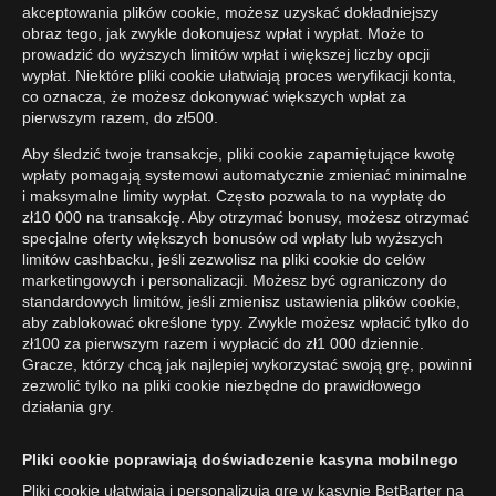
akceptowania plików cookie, możesz uzyskać dokładniejszy
obraz tego, jak zwykle dokonujesz wpłat i wypłat. Może to
prowadzić do wyższych limitów wpłat i większej liczby opcji
wypłat. Niektóre pliki cookie ułatwiają proces weryfikacji konta,
co oznacza, że możesz dokonywać większych wpłat za
pierwszym razem, do zł500.
Aby śledzić twoje transakcje, pliki cookie zapamiętujące kwotę
wpłaty pomagają systemowi automatycznie zmieniać minimalne
i maksymalne limity wypłat. Często pozwala to na wypłatę do
zł10 000 na transakcję. Aby otrzymać bonusy, możesz otrzymać
specjalne oferty większych bonusów od wpłaty lub wyższych
limitów cashbacku, jeśli zezwolisz na pliki cookie do celów
marketingowych i personalizacji. Możesz być ograniczony do
standardowych limitów, jeśli zmienisz ustawienia plików cookie,
aby zablokować określone typy. Zwykle możesz wpłacić tylko do
zł100 za pierwszym razem i wypłacić do zł1 000 dziennie.
Gracze, którzy chcą jak najlepiej wykorzystać swoją grę, powinni
zezwolić tylko na pliki cookie niezbędne do prawidłowego
działania gry.
Pliki cookie poprawiają doświadczenie kasyna mobilnego
Pliki cookie ułatwiają i personalizują grę w kasynie BetBarter na