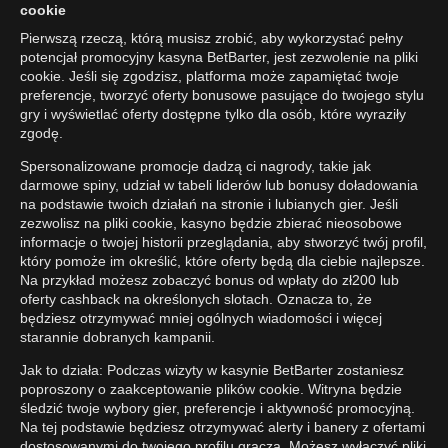
cookie
Pierwszą rzeczą, którą musisz zrobić, aby wykorzystać pełny
potencjał promocyjny kasyna BetBarter, jest zezwolenie na pliki
cookie. Jeśli się zgodzisz, platforma może zapamiętać twoje
preferencje, tworzyć oferty bonusowe pasujące do twojego stylu
gry i wyświetlać oferty dostępne tylko dla osób, które wyraziły
zgodę.
Spersonalizowane promocje dadzą ci nagrody, takie jak
darmowe spiny, udział w tabeli liderów lub bonusy doładowania
na podstawie twoich działań na stronie i lubianych gier. Jeśli
zezwolisz na pliki cookie, kasyno będzie zbierać nieosobowe
informacje o twojej historii przeglądania, aby stworzyć twój profil,
który pomoże im określić, które oferty będą dla ciebie najlepsze.
Na przykład możesz zobaczyć bonus od wpłaty do zł200 lub
oferty cashback na określonych slotach. Oznacza to, że
będziesz otrzymywać mniej ogólnych wiadomości i więcej
starannie dobranych kampanii.
Jak to działa: Podczas wizyty w kasynie BetBarter zostaniesz
poproszony o zaakceptowanie plików cookie. Witryna będzie
śledzić twoje wybory gier, preferencje i aktywność promocyjną.
Na tej podstawie będziesz otrzymywać alerty i banery z ofertami
dostosowanymi do twojego profilu gracza. Możesz wyłączyć pliki