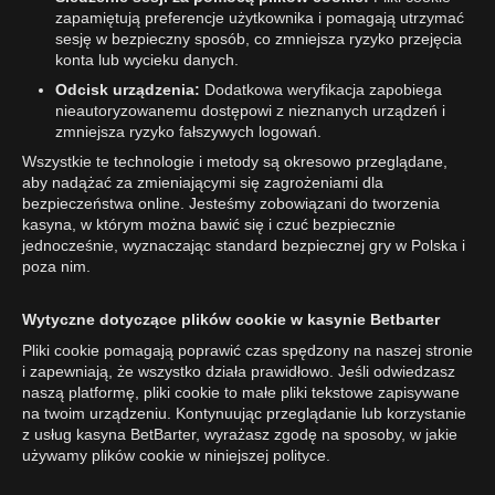
zapamiętują preferencje użytkownika i pomagają utrzymać
sesję w bezpieczny sposób, co zmniejsza ryzyko przejęcia
konta lub wycieku danych.
Odcisk urządzenia:
Dodatkowa weryfikacja zapobiega
nieautoryzowanemu dostępowi z nieznanych urządzeń i
zmniejsza ryzyko fałszywych logowań.
Wszystkie te technologie i metody są okresowo przeglądane,
aby nadążać za zmieniającymi się zagrożeniami dla
bezpieczeństwa online. Jesteśmy zobowiązani do tworzenia
kasyna, w którym można bawić się i czuć bezpiecznie
jednocześnie, wyznaczając standard bezpiecznej gry w Polska i
poza nim.
Wytyczne dotyczące plików cookie w kasynie Betbarter
Pliki cookie pomagają poprawić czas spędzony na naszej stronie
i zapewniają, że wszystko działa prawidłowo. Jeśli odwiedzasz
naszą platformę, pliki cookie to małe pliki tekstowe zapisywane
na twoim urządzeniu. Kontynuując przeglądanie lub korzystanie
z usług kasyna BetBarter, wyrażasz zgodę na sposoby, w jakie
używamy plików cookie w niniejszej polityce.