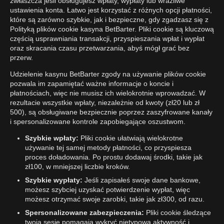
zwłaszcza jeśli obsługujesz wpłaty, wypłaty lub wrażliwe
ustawienia konta. Łatwo jest korzystać z różnych opcji płatności,
które są zarówno szybkie, jak i bezpieczne, gdy zgadzasz się z
Polityką plików cookie kasyna BetBarter. Pliki cookie są kluczową
częścią usprawniania transakcji, przyspieszania wpłat i wypłat
oraz skracania czasu przetwarzania, abyś mógł grać bez
przerw.
Udzielenie kasynu BetBarter zgody na używanie plików cookie
pozwala im zapamiętać ważne informacje o koncie i
płatnościach, więc nie musisz ich wielokrotnie wprowadzać. W
rezultacie wszystkie wpłaty, niezależnie od kwoty (zł20 lub zł
500), są obsługiwane bezpiecznie poprzez zaszyfrowane kanały
i spersonalizowane kontrole zapobiegające oszustwom.
Szybkie wpłaty:
Pliki cookie ułatwiają wielokrotne
używanie tej samej metody płatności, co przyspiesza
proces doładowania. Po prostu dodawaj środki, takie jak
zł100, w mniejszej liczbie kroków.
Szybkie wypłaty:
Jeśli zapisałeś swoje dane bankowe,
możesz szybciej uzyskać potwierdzenie wypłat, więc
możesz otrzymać swoje zarobki, takie jak zł300, od razu.
Spersonalizowane zabezpieczenia:
Pliki cookie śledzące
twoją sesję pomagają wykryć nietypową aktywność i