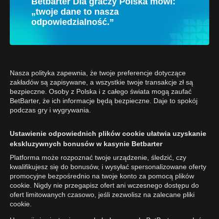
Betbarter Dla graczy Polska mówi:
„twoje dane to nasza
odpowiedzialność.”
Nasza polityka zapewnia, że twoje preferencje dotyczące
zakładów są zapisywane, a wszystkie twoje transakcje zł są
bezpieczne. Osoby z Polska i z całego świata mogą zaufać
BetBarter, że ich informacje będą bezpieczne. Daje to spokój
podczas gry i wygrywania.
Ustawienie odpowiednich plików cookie ułatwia uzyskanie
ekskluzywnych bonusów w kasynie Betbarter
Platforma może rozpoznać twoje urządzenie, śledzić, czy
kwalifikujesz się do bonusów, i wysyłać spersonalizowane oferty
promocyjne bezpośrednio na twoje konto za pomocą plików
cookie. Nigdy nie przegapisz ofert ani wczesnego dostępu do
ofert limitowanych czasowo, jeśli zezwolisz na zalecane pliki
cookie.