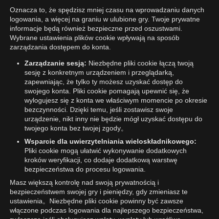
Oznacza to, że spędzisz mniej czasu na wprowadzaniu danych
logowania, a więcej na graniu w ulubione gry. Twoje prywatne
informacje będą również bezpieczne przed oszustwami.
Wybrane ustawienia plików cookie wpływają na sposób
zarządzania dostępem do konta.
Zarządzanie sesją:
Niezbędne pliki cookie łączą twoją
sesję z konkretnym urządzeniem i przeglądarką,
zapewniając, że tylko ty możesz uzyskać dostęp do
swojego konta. Pliki cookie pomagają upewnić się, że
wylogujesz się z konta we właściwym momencie po okresie
bezczynności. Dzięki temu, jeśli zostawisz swoje
urządzenie, nikt inny nie będzie mógł uzyskać dostępu do
twojego konta bez twojej zgody。
Wsparcie dla uwierzytelniania wieloskładnikowego:
Pliki cookie mogą ułatwić wykonywanie dodatkowych
kroków weryfikacji, co dodaje dodatkową warstwę
bezpieczeństwa do procesu logowania.
Masz większą kontrolę nad swoją prywatnością i
bezpieczeństwem swojej gry i pieniędzy, gdy zmieniasz te
ustawienia。Niezbędne pliki cookie powinny być zawsze
włączone podczas logowania dla najlepszego bezpieczeństwa,