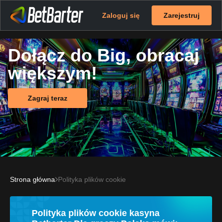
Zaloguj się
Zarejestruj
Dołącz do Big, obracaj
większym!
Zagraj teraz
Strona główna
Polityka plików cookie
Polityka plików cookie kasyna