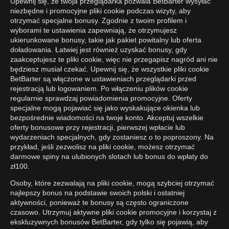
Upewnij się, że twoja przeglądarka pozwala BetBarter wysyłać
niezbędne i promocyjne pliki cookie podczas wizyty, aby
otrzymać specjalne bonusy. Zgodnie z twoim profilem i
wyborami te ustawienia zapewniają, że otrzymujesz
ukierunkowane bonusy, takie jak pakiet powitalny lub oferta
doładowania. Łatwiej jest również uzyskać bonusy, gdy
zaakceptujesz te pliki cookie, więc nie przegapisz nagród ani nie
będziesz musiał czekać. Upewnij się, że wszystkie pliki cookie
BetBarter są włączone w ustawieniach przeglądarki przed
rejestracją lub logowaniem. Po włączeniu plików cookie
regularnie sprawdzaj powiadomienia promocyjne. Oferty
specjalne mogą pojawiać się jako wyskakujące okienka lub
bezpośrednie wiadomości na twoje konto. Akceptuj wszelkie
oferty bonusowe przy rejestracji, pierwszej wpłacie lub
wydarzeniach specjalnych, gdy zostaniesz o to poproszony. Na
przykład, jeśli zezwolisz na pliki cookie, możesz otrzymać
darmowe spiny na ulubionych slotach lub bonus do wpłaty do
zł100.
Osoby, które zezwalają na pliki cookie, mogą szybciej otrzymać
najlepszy bonus na podstawie swoich polski i ostatniej
aktywności, ponieważ te bonusy są często ograniczone
czasowo. Utrzymuj aktywne pliki cookie promocyjne i korzystaj z
ekskluzywnych bonusów BetBarter, gdy tylko się pojawią, aby