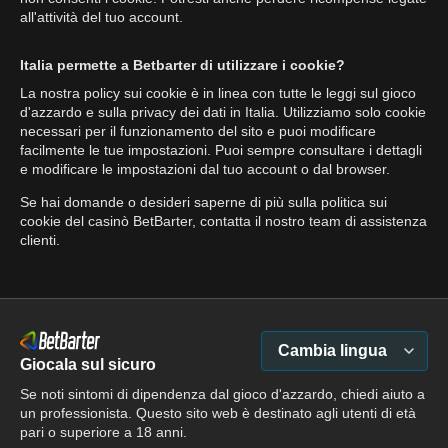
all'attività del tuo account.
Italia permette a Betbarter di utilizzare i cookie?
La nostra policy sui cookie è in linea con tutte le leggi sul gioco
d'azzardo e sulla privacy dei dati in Italia. Utilizziamo solo cookie
necessari per il funzionamento del sito e puoi modificare
facilmente le tue impostazioni. Puoi sempre consultare i dettagli
e modificare le impostazioni dal tuo account o dal browser.
Se hai domande o desideri saperne di più sulla politica sui
cookie del casinò BetBarter, contatta il nostro team di assistenza
clienti.
Cambia lingua
Giocala sul sicuro
Se noti sintomi di dipendenza dal gioco d'azzardo, chiedi aiuto a
un professionista. Questo sito web è destinato agli utenti di età
pari o superiore a 18 anni.