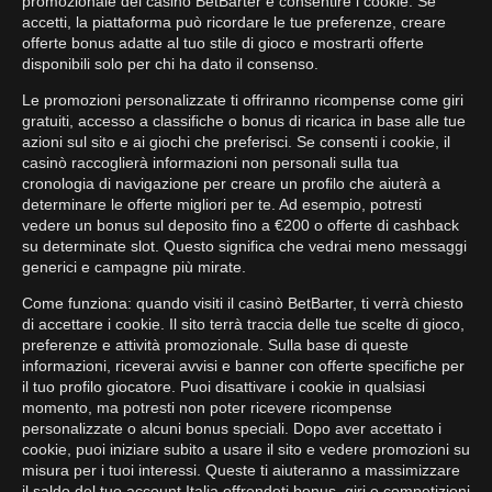
promozionale del casinò BetBarter è consentire i cookie. Se
accetti, la piattaforma può ricordare le tue preferenze, creare
offerte bonus adatte al tuo stile di gioco e mostrarti offerte
disponibili solo per chi ha dato il consenso.
Le promozioni personalizzate ti offriranno ricompense come giri
gratuiti, accesso a classifiche o bonus di ricarica in base alle tue
azioni sul sito e ai giochi che preferisci. Se consenti i cookie, il
casinò raccoglierà informazioni non personali sulla tua
cronologia di navigazione per creare un profilo che aiuterà a
determinare le offerte migliori per te. Ad esempio, potresti
vedere un bonus sul deposito fino a €200 o offerte di cashback
su determinate slot. Questo significa che vedrai meno messaggi
generici e campagne più mirate.
Come funziona: quando visiti il casinò BetBarter, ti verrà chiesto
di accettare i cookie. Il sito terrà traccia delle tue scelte di gioco,
preferenze e attività promozionale. Sulla base di queste
informazioni, riceverai avvisi e banner con offerte specifiche per
il tuo profilo giocatore. Puoi disattivare i cookie in qualsiasi
momento, ma potresti non poter ricevere ricompense
personalizzate o alcuni bonus speciali. Dopo aver accettato i
cookie, puoi iniziare subito a usare il sito e vedere promozioni su
misura per i tuoi interessi. Queste ti aiuteranno a massimizzare
il saldo del tuo account Italia offrendoti bonus, giri e competizioni