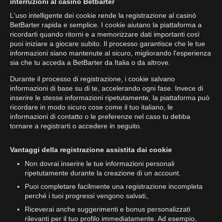
interruzioni al casinò Betbarter
L'uso intelligente dei cookie rende la registrazione al casinò
BetBarter rapida e semplice. I cookie aiutano la piattaforma a
ricordarti quando ritorni e a memorizzare dati importanti così
puoi iniziare a giocare subito. Il processo garantisce che le tue
informazioni siano mantenute al sicuro, migliorando l'esperienza
sia che tu acceda a BetBarter da Italia o da altrove.
Durante il processo di registrazione, i cookie salvano
informazioni di base su di te, accelerando ogni fase. Invece di
inserire le stesse informazioni ripetutamente, la piattaforma può
ricordare in modo sicuro cose come il tuo italiano, le
informazioni di contatto o le preferenze nel caso tu debba
tornare a registrarti o accedere in seguito.
Vantaggi della registrazione assistita dai cookie
Non dovrai inserire le tue informazioni personali
ripetutamente durante la creazione di un account.
Puoi completare facilmente una registrazione incompleta
perché i tuoi progressi vengono salvati。
Riceverai anche suggerimenti e bonus personalizzati
rilevanti per il tuo profilo immediatamente. Ad esempio,