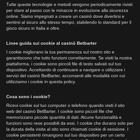
Tutte queste tecnologie e metodi vengono periodicamente rivisti
per stare al passo con le minacce in evoluzione alla sicurezza
online. Siamo impegnati a creare un casinò dove divertirsi e
sentirsi al sicuro allo stesso tempo, stabilendo lo standard per il
gioco sicuro in Italia e oltre.
Linee guida sui cookie al casinò Betbarter
I cookie migliorano la tua permanenza sul nostro sito e
garantiscono che tutto funzioni correttamente. Se visiti la nostra
piattaforma, i cookie sono piccoli file di testo salvati sul tuo
dispositivo. Accettando di continuare a navigare o utilizzare i
servizi del casinò BetBarter, acconsenti alle modalità con cui
utilizziamo i cookie in questa policy.
Cosa sono i cookie?
Ricevi cookie sul tuo computer o telefono quando visiti il sito
web del casinò BetBarter. I cookie sono piccoli file che
memorizzano piccole quantità di dati. Alcune funzionalità e
funzioni sono rese possibili da essi. I cookie che durano solo per
la durata della visita al sito sono chiamati cookie di sessione. I
cookie persistenti rimangono sul tuo dispositivo per un certo