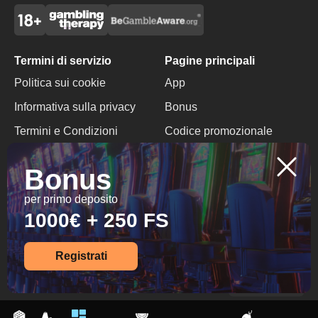
Termini di servizio
Pagine principali
Politica sui cookie
App
Informativa sulla privacy
Bonus
Termini e Condizioni
Codice promozionale
Gioco Responsabile
Nessun bonus senza
Bonus
deposito
per primo deposito
Contatti
1000€ + 250 FS
+599 9 2617447
info@betbartercasino.com
Registrati
© 2026 All Rights
Reserved.