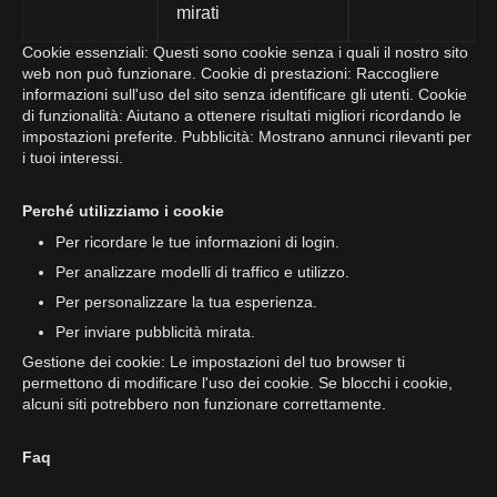
mirati
Cookie essenziali: Questi sono cookie senza i quali il nostro sito
web non può funzionare. Cookie di prestazioni: Raccogliere
informazioni sull'uso del sito senza identificare gli utenti. Cookie
di funzionalità: Aiutano a ottenere risultati migliori ricordando le
impostazioni preferite. Pubblicità: Mostrano annunci rilevanti per
i tuoi interessi.
Perché utilizziamo i cookie
Per ricordare le tue informazioni di login.
Per analizzare modelli di traffico e utilizzo.
Per personalizzare la tua esperienza.
Per inviare pubblicità mirata.
Gestione dei cookie: Le impostazioni del tuo browser ti
permettono di modificare l'uso dei cookie. Se blocchi i cookie,
alcuni siti potrebbero non funzionare correttamente.
Faq