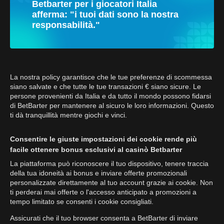
Betbarter per i giocatori Italia
afferma: "i tuoi dati sono la nostra
responsabilità."
La nostra policy garantisce che le tue preferenze di scommessa
siano salvate e che tutte le tue transazioni € siano sicure. Le
persone provenienti da Italia e da tutto il mondo possono fidarsi
di BetBarter per mantenere al sicuro le loro informazioni. Questo
ti dà tranquillità mentre giochi e vinci.
Consentire le giuste impostazioni dei cookie rende più
facile ottenere bonus esclusivi al casinò Betbarter
La piattaforma può riconoscere il tuo dispositivo, tenere traccia
della tua idoneità ai bonus e inviare offerte promozionali
personalizzate direttamente al tuo account grazie ai cookie. Non
ti perderai mai offerte o l'accesso anticipato a promozioni a
tempo limitato se consenti i cookie consigliati.
Assicurati che il tuo browser consenta a BetBarter di inviare