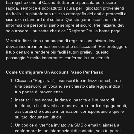
La registrazione al Casinò BetBarter è pensata per essere
rapida, semplice e soprattutto sicura per i giocatori provenienti
da Italia. La piattaforma utilizza crittografia dei dati e protocolli di
sicurezza standard del settore. Questo garantisce che le tue
informazioni personali siano sempre al sicuro. Per iniziare, devi
solo trovare il pulsante che dice "Registrati" sulla home page.
Verrai indirizzato a una pagina di registrazione sicura dove
dovrai inserire informazioni corrette sull'account. Per proteggere
il tuo denaro e rendere più facili i futuri prelievi, questo
passaggio è molto importante: conferma la tua identità.
Come Configurare Un Account Passo Per Passo
Clicca su "Registrati", inserisci il tuo indirizzo email, crea
una password univoca e, se richiesto dalla legge, indica il
tuo paese di provenienza.
Inserisci il tuo nome, la data di nascita e il numero di
telefono; a fini di verifica e per evitare ritardi nei pagamenti,
assicurati che queste informazioni corrispondano a quelle
sui tuoi documenti ufficiali.
Un codice di verifica inviato via SMS o email ti aiuterà a
confermare le tue informazioni di contatto; solo tu potrai