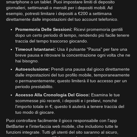
smartphone o un tablet. Puoi impostare limiti di deposito
giornalieri, settimanali o mensili per i depositi mobili. Ad
esempio, potresti limitare i depositi a €200 a settimana
direttamente dalle impostazioni del tuo account telefonico.
Promemoria Delle Sessioni:
Ricevi promemoria gentili
dopo un certo periodo di tempo, rendendo più facile tenere
traccia del tempo trascorso giocando.
Timeout Istantanei:
Usa il pulsante "Pausa" per fare una
breve pausa e ritrovare la concentrazione ogni volta che ne
hai bisogno.
Autoesclusione:
Prendi una pausa dal gioco direttamente
dalle impostazioni del tuo profilo mobile, temporaneamente
o permanentemente; questo limiterà il tuo accesso per un
periodo prestabilito.
Accesso Alla Cronologia Del Gioco:
Esamina le tue
scommesse più recenti, i depositi e i prelievi, nonché
l'importo totale in €; questo ti aiuterà a tenere traccia del
tuo modo di giocare.
Puoi controllare facilmente il gioco responsabile con l'app
BetBarter e l'interfaccia web mobile, che includono tutte le
funzioni integrate. Tutti gli utenti del sito saranno al sicuro,