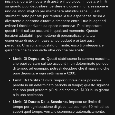
inizia dando a te il potere di gestire il tuo gioco. Impostare limiti
su quanto puoi depositare, perdere e giocare in una sessione è
uno dei modi migliori per mantenere abitudini sane. Questi
strumenti sono pensati per rendere la tua esperienza sicura e
divertente e possono aiutarti a rimanere entro il tuo budget ed
evitare i rischi derivanti da spese eccessive. Puoi impostare
questi limiti sul tuo account in qualsiasi momento. Queste
funzioni adattabili ti permettono di personalizzare la tua
esperienza di gioco in base al tuo budget e ai tuoi gusti
personali. Una volta impostato un limite, esso ti proteggerà e
garantirà che tu non vada oltre ciò che hai scelto.
Limiti Di Deposito:
Questi stabiliscono la somma massima
che puoi versare sul tuo account in un determinato periodo
di tempo; ad esempio, potresti decidere che il massimo che
puoi depositare ogni settimana è €200.
Limiti Di Perdita:
Limita l'importo totale della possibile
perdita in un determinato periodo di tempo; questo significa
che non puoi perdere più di, ad esempio, $100 in un giorno
o in una settimana.
Limiti Di Durata Della Sessione:
Imposta un limite di
tempo per ogni sessione di gioco, ad esempio 60 minuti; se
superi quel tempo, verrai disconnesso automaticamente.