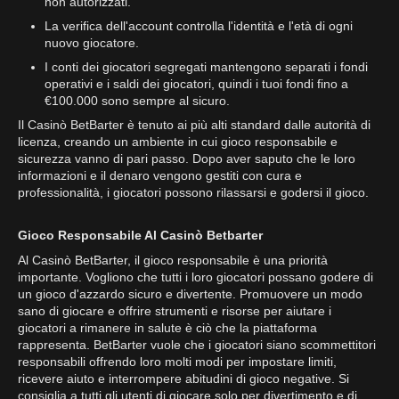
non autorizzati.
La verifica dell'account controlla l'identità e l'età di ogni
nuovo giocatore.
I conti dei giocatori segregati mantengono separati i fondi
operativi e i saldi dei giocatori, quindi i tuoi fondi fino a
€100.000 sono sempre al sicuro.
Il Casinò BetBarter è tenuto ai più alti standard dalle autorità di
licenza, creando un ambiente in cui gioco responsabile e
sicurezza vanno di pari passo. Dopo aver saputo che le loro
informazioni e il denaro vengono gestiti con cura e
professionalità, i giocatori possono rilassarsi e godersi il gioco.
Gioco Responsabile Al Casinò Betbarter
Al Casinò BetBarter, il gioco responsabile è una priorità
importante. Vogliono che tutti i loro giocatori possano godere di
un gioco d'azzardo sicuro e divertente. Promuovere un modo
sano di giocare e offrire strumenti e risorse per aiutare i
giocatori a rimanere in salute è ciò che la piattaforma
rappresenta. BetBarter vuole che i giocatori siano scommettitori
responsabili offrendo loro molti modi per impostare limiti,
ricevere aiuto e interrompere abitudini di gioco negative. Si
consiglia a tutti gli utenti di giocare solo per divertimento e di