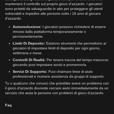
mantenere il controllo sul proprio gioco d'azzardo. I giocatori
sono protetti da salvaguardie in atto per proteggere gli utenti
vulnerabili e impedire alle persone sotto i 18 anni di giocare
d'azzardo.
Autoesclusione:
I giocatori possono richiedere di essere
rimossi dalla piattaforma temporaneamente o
permanentemente.
Limiti Di Deposito:
Esistono strumenti che permettono ai
giocatori di impostare limiti di deposito per ogni giorno,
settimana o mese.
Controlli Di Realtà:
Per tenere traccia del tempo trascorso
giocando puoi impostare avvisi e promemoria.
Servizi Di Supporto:
Puoi chiamare linee di aiuto
professionali e ricevere assistenza da gruppi di supporto.
Tu o qualcuno che conosci che potrebbe avere un problema con
il gioco d'azzardo dovreste cercare aiuto immediatamente da un
servizio che aiuta le persone con problemi di gioco d'azzardo.
Faq