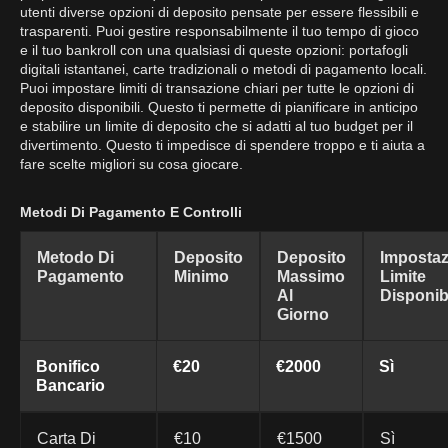
utenti diverse opzioni di deposito pensate per essere flessibili e
trasparenti. Puoi gestire responsabilmente il tuo tempo di gioco
e il tuo bankroll con una qualsiasi di queste opzioni: portafogli
digitali istantanei, carte tradizionali o metodi di pagamento locali.
Puoi impostare limiti di transazione chiari per tutte le opzioni di
deposito disponibili. Questo ti permette di pianificare in anticipo
e stabilire un limite di deposito che si adatti al tuo budget per il
divertimento. Questo ti impedisce di spendere troppo e ti aiuta a
fare scelte migliori su cosa giocare.
Metodi Di Pagamento E Controlli
Metodo Di
Deposito
Deposito
Impostaz
Pagamento
Minimo
Massimo
Limite
Al
Disponib
Giorno
Bonifico
€20
€2000
Sì
Bancario
Carta Di
€10
€1500
Sì