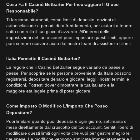
Cosa Fa Il Casinò Betbarter Per Incoraggiare Il Gioco
Responsabile?
Ti forniamo strumenti, come limiti di deposito, opzioni di
autoesclusione e periodi di raffreddamento, per aiutarti a tenere
sotto controllo il tuo gioco d'azzardo. All'interno delle
impostazioni del tuo account puoi impostare questi limiti, oppure
puoi sempre ricevere aiuto dal nostro team di assistenza clienti.
Italia Permette Il Casinò Betbarter?
Le regole che il Casinò BetBarter segue variano da paese a
paese. Per scoprire se le persone provenienti da Italia possono
registrarsi, depositare denaro e giocare, leggi i nostri termini e
condizioni. Potresti dover dimostrare la tua italiano e la
maggiore età legale prima di poter giocare.
Come Imposto O Modifico L'Importo Che Posso
Depositare?
Puoi limitare quanto puoi depositare ogni giorno, settimana o
mese direttamente dal cruscotto del tuo account. Sentiti libero di
modificare questi limiti ogni volta che vuoi per gestire meglio le
tue spese. Le modifiche vengono applicate immediatamente e il