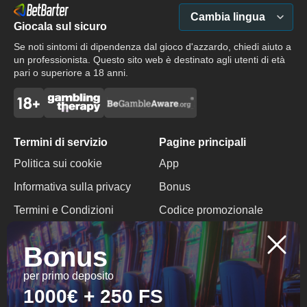
Cambia lingua
Giocala sul sicuro
Se noti sintomi di dipendenza dal gioco d'azzardo, chiedi aiuto a
un professionista. Questo sito web è destinato agli utenti di età
pari o superiore a 18 anni.
Termini di servizio
Pagine principali
Politica sui cookie
App
Informativa sulla privacy
Bonus
Termini e Condizioni
Codice promozionale
Gioco Responsabile
Nessun bonus senza
Bonus
deposito
per primo deposito
Contatti
1000€ + 250 FS
+599 9 2617447